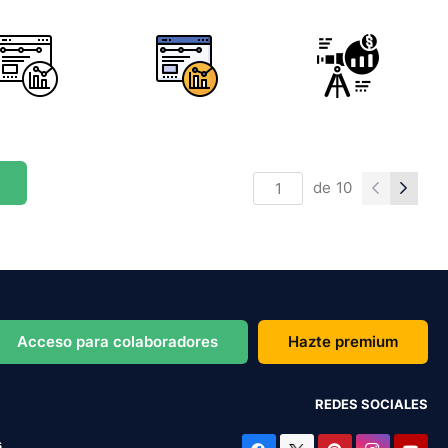
de
10
Acceso para colaboradores
Hazte premium
REDES SOCIALES
s