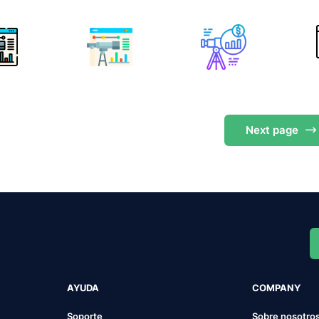
Next
page
AYUDA
COMPANY
Soporte
Sobre nosotro