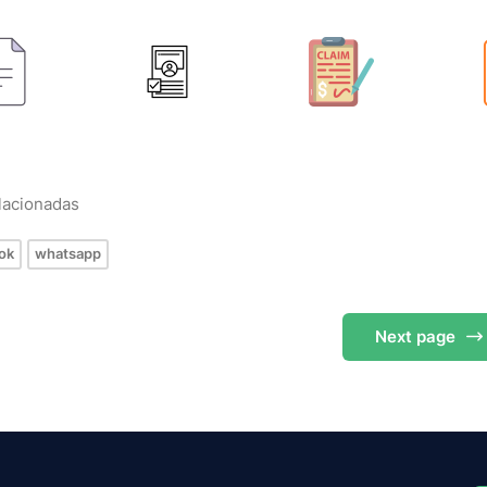
elacionadas
ok
whatsapp
Next
page