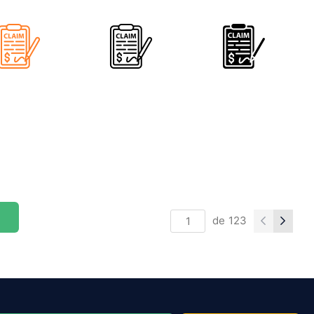
de
123