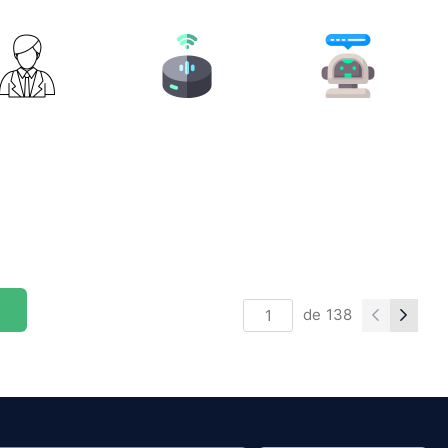
de
138