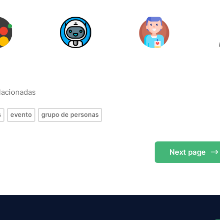
elacionadas
s
evento
grupo de personas
Next
page