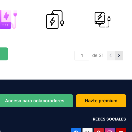
de
21
Acceso para colaboradores
Hazte premium
REDES SOCIALES
s