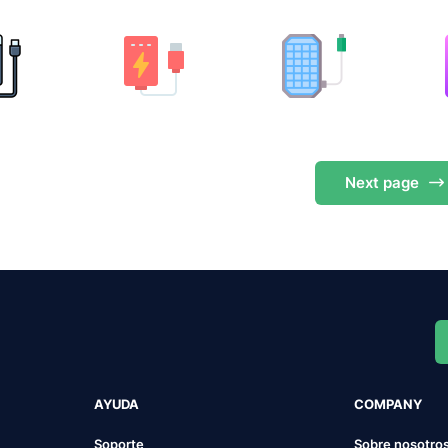
Next
page
AYUDA
COMPANY
Soporte
Sobre nosotro