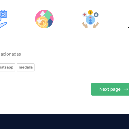
elacionadas
hatsapp
medalla
Next
page