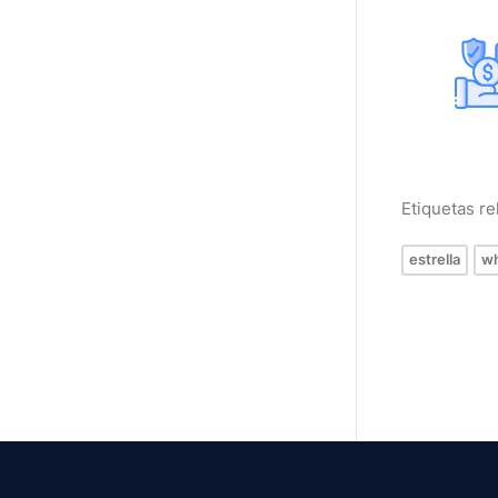
Etiquetas r
estrella
w