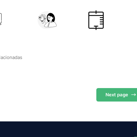
elacionadas
Next
page