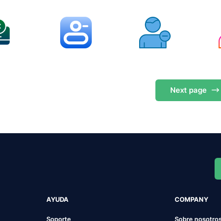
Next
page
AYUDA
COMPANY
Soporte
Sobre nosotro