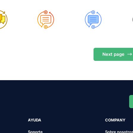
Next
page
AYUDA
COMPANY
Soporte
Sobre nosotro