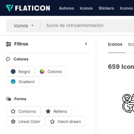
Autores
Iconos
Stickers
Iconos 
Iconos
Filtros
Iconos
Ic
Colores
659
Icon
Negro
Colores
Gradient
Forma
Contorno
Relleno
Lineal Color
Hand-drawn