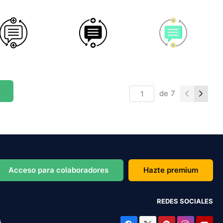
de
7
Acceso para colaboradores
Hazte premium
REDES SOCIALES
s