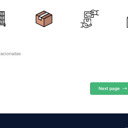
elacionadas
Next
page