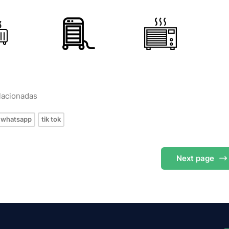
elacionadas
whatsapp
tik tok
Next
page