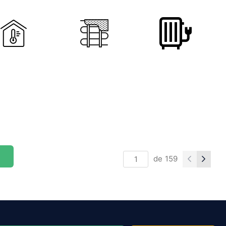
de
159