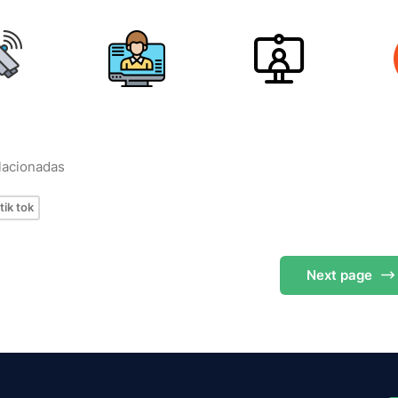
elacionadas
tik tok
Next
page