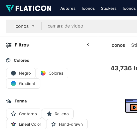
Autores
Iconos
Stickers
Iconos 
Iconos
Filtros
Iconos
St
Colores
43,736
I
Negro
Colores
Gradient
Forma
Contorno
Relleno
Lineal Color
Hand-drawn