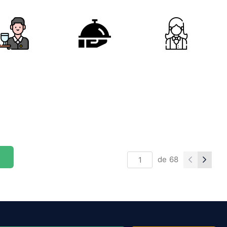
de
68