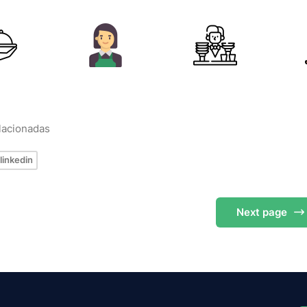
elacionadas
linkedin
Next
page