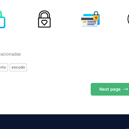
elacionadas
erto
escudo
Next
page