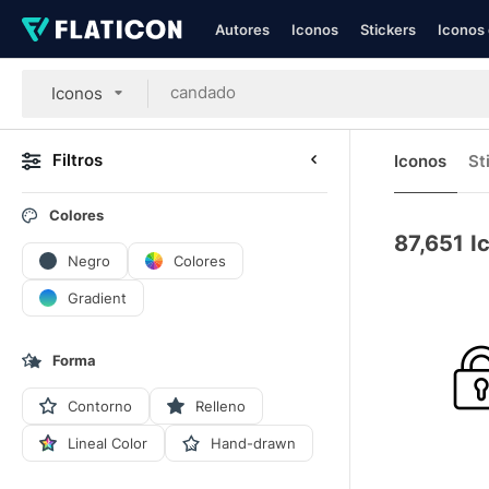
Autores
Iconos
Stickers
Iconos 
Iconos
Filtros
Iconos
St
Colores
87,651
I
Negro
Colores
Gradient
Forma
Contorno
Relleno
Lineal Color
Hand-drawn