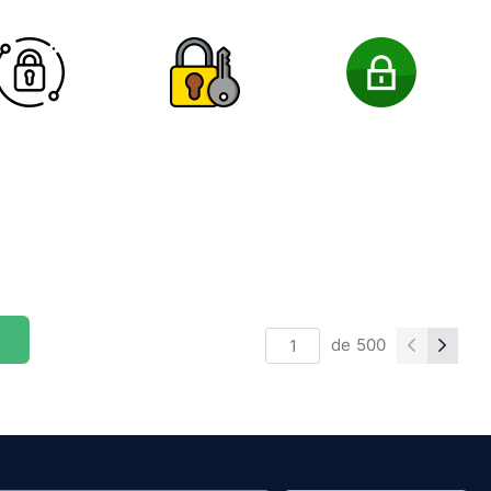
de
500