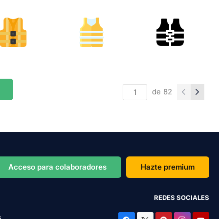
de
82
Acceso para colaboradores
Hazte premium
REDES SOCIALES
s