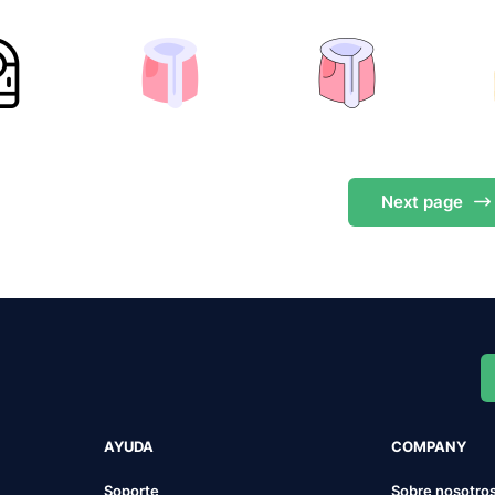
Next
page
AYUDA
COMPANY
Soporte
Sobre nosotro