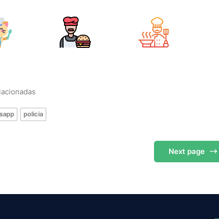
elacionadas
sapp
policia
Next
page