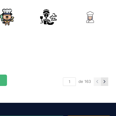
de
163