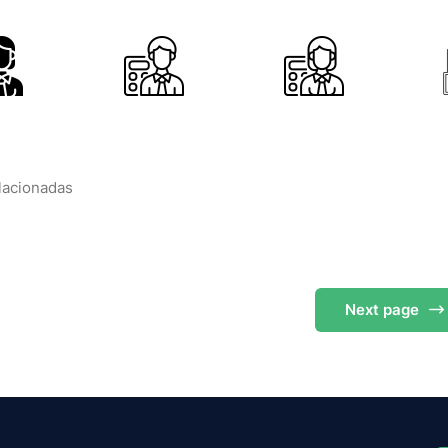
elacionadas
Next
page