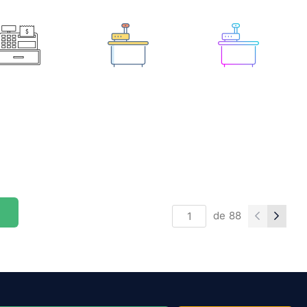
de
88