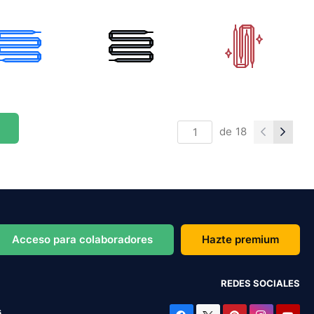
de
18
Acceso para colaboradores
Hazte premium
REDES SOCIALES
s