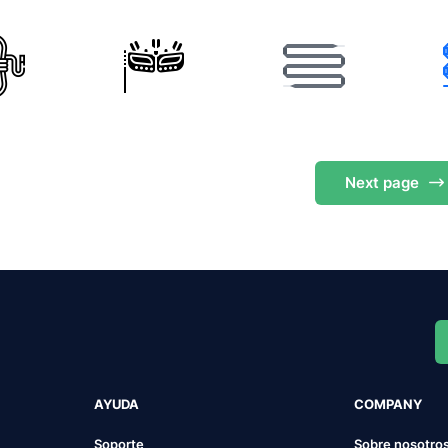
Next
page
AYUDA
COMPANY
Soporte
Sobre nosotro