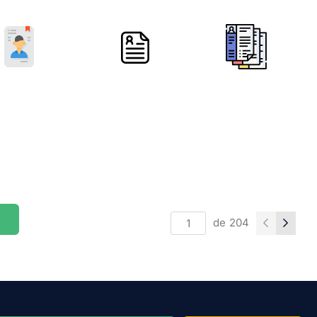
de
204