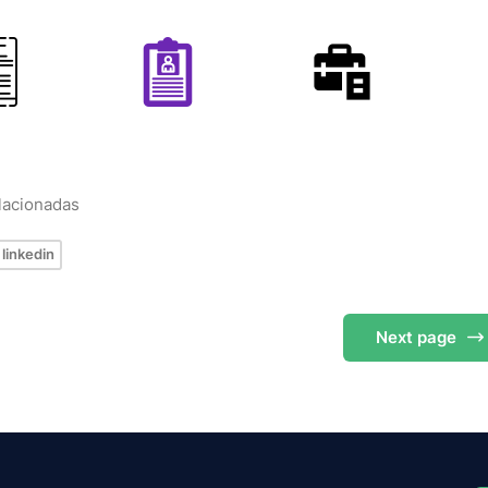
elacionadas
linkedin
Next
page