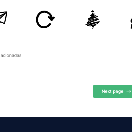
elacionadas
Next
page