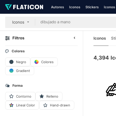
Autores
Iconos
Stickers
Iconos 
Iconos
Filtros
Iconos
St
Colores
4,394
I
Negro
Colores
Gradient
Forma
Contorno
Relleno
Lineal Color
Hand-drawn