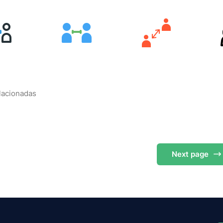
elacionadas
Next
page