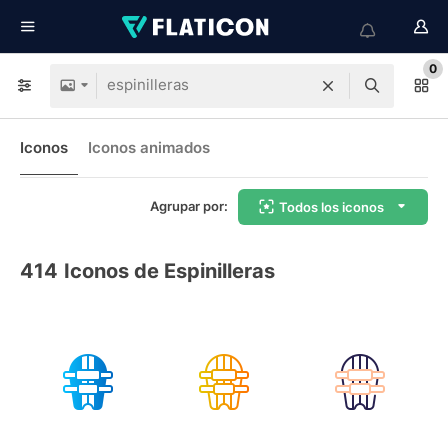
0
Iconos
Iconos animados
Agrupar por:
Todos los iconos
414
Iconos de Espinilleras