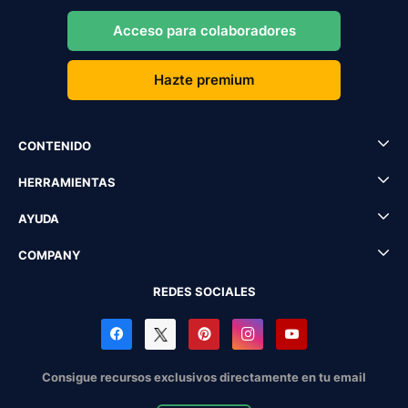
Acceso para colaboradores
Hazte premium
CONTENIDO
HERRAMIENTAS
AYUDA
COMPANY
REDES SOCIALES
Consigue recursos exclusivos directamente en tu email