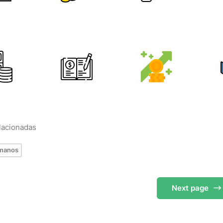
elacionadas
umanos
Next
page