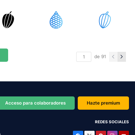
de
91
Acceso para colaboradores
Hazte premium
REDES SOCIALES
s