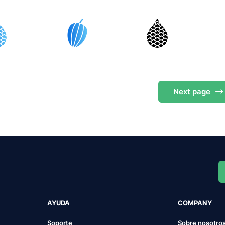
Next
page
AYUDA
COMPANY
Soporte
Sobre nosotro