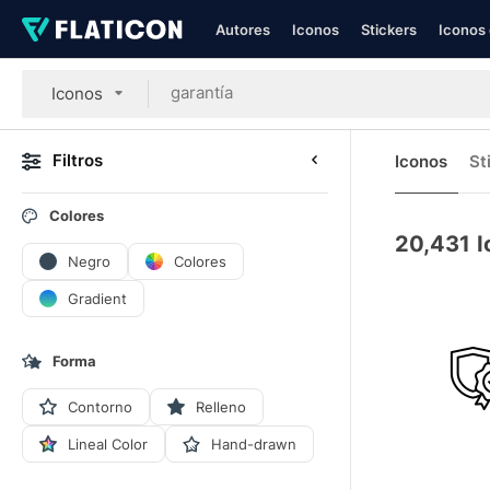
Autores
Iconos
Stickers
Iconos 
Iconos
Filtros
Iconos
St
Colores
20,431
I
Negro
Colores
Gradient
Forma
Contorno
Relleno
Lineal Color
Hand-drawn