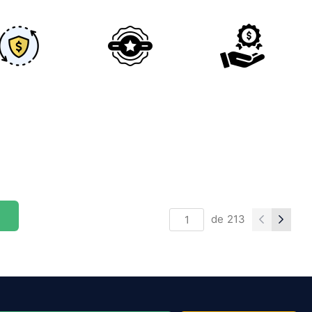
de
213