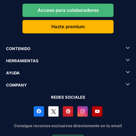
Acceso para colaboradores
Hazte premium
CONTENIDO
HERRAMIENTAS
AYUDA
COMPANY
REDES SOCIALES
Consigue recursos exclusivos directamente en tu email