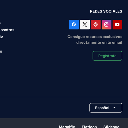
REDES SOCIALES
s
nosotros
Consigue recursos exclusivos
ia
directamente en tu email
os
Regístrate
Español
Magnific
Flaticon
Slidesgo