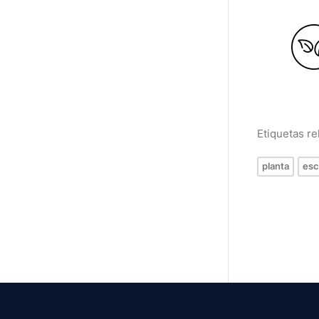
Etiquetas r
planta
es