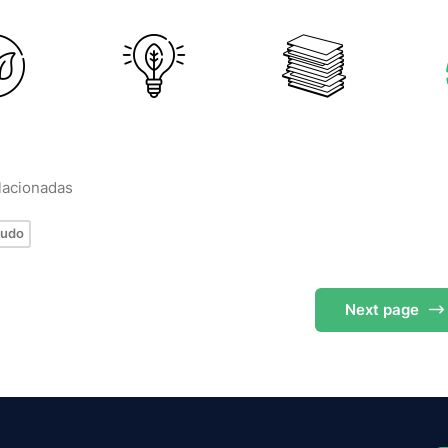
elacionadas
cudo
Next
page