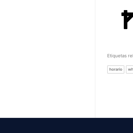
Etiquetas r
horario
wh