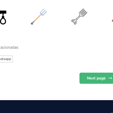
elacionadas
atsapp
Next
page