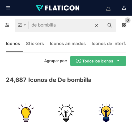
0
Iconos
Stickers
Iconos animados
Iconos de interfaz
Agrupar por:
Todos los iconos
24,687
Iconos de De bombilla