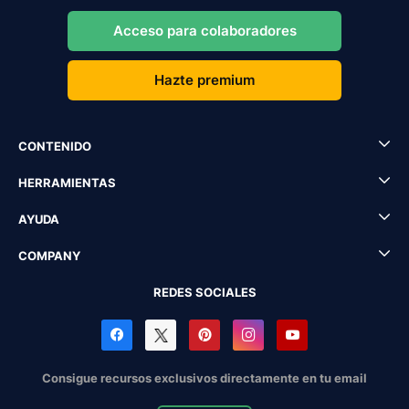
Acceso para colaboradores
Hazte premium
CONTENIDO
HERRAMIENTAS
AYUDA
COMPANY
REDES SOCIALES
Consigue recursos exclusivos directamente en tu email