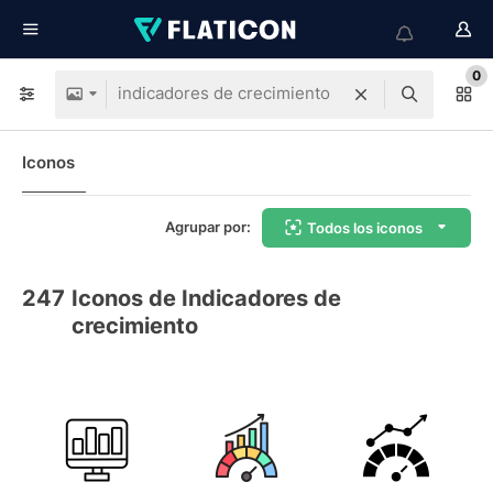
0
Iconos
Agrupar por:
Todos los iconos
247
Iconos de Indicadores de
crecimiento