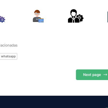
elacionadas
whatsapp
Next
page