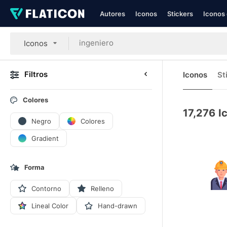
Autores
Iconos
Stickers
Iconos 
Iconos
Filtros
Iconos
St
Colores
17,276
I
Negro
Colores
Gradient
Forma
Contorno
Relleno
Lineal Color
Hand-drawn