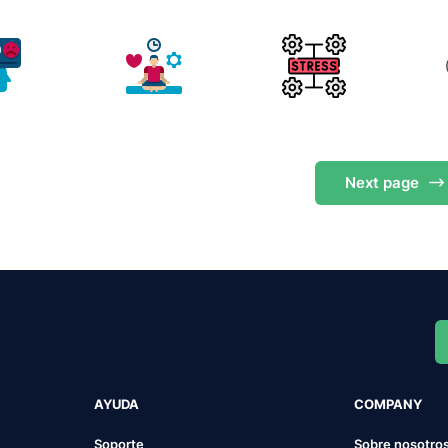
Next
page
AYUDA
COMPANY
Soporte
Sobre nosotro