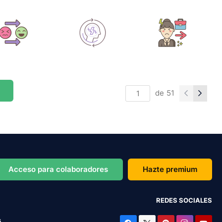
de
51
Acceso para colaboradores
Hazte premium
REDES SOCIALES
s