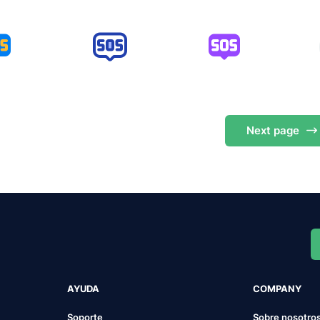
Next
page
AYUDA
COMPANY
Soporte
Sobre nosotro