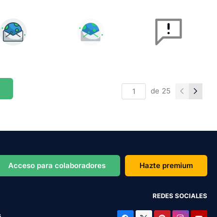
de
25
Acceso para colaboradores
Hazte premium
REDES SOCIALES
s