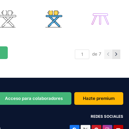
de
7
Acceso para colaboradores
Hazte premium
REDES SOCIALES
s