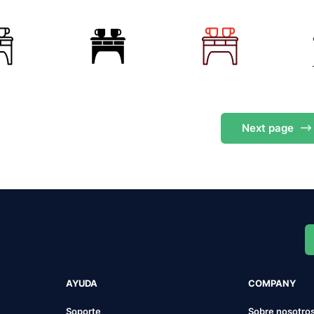
Next
page
AYUDA
COMPANY
Soporte
Sobre nosotro