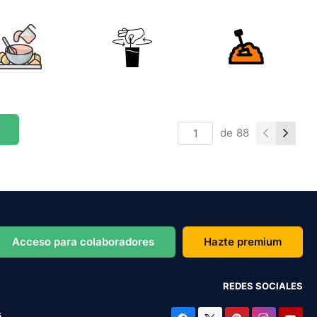
de
88
Acceso para colaboradores
Hazte premium
REDES SOCIALES
s