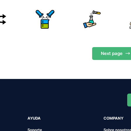
Next
page
AYUDA
COMPANY
Soporte
Sobre nosotro