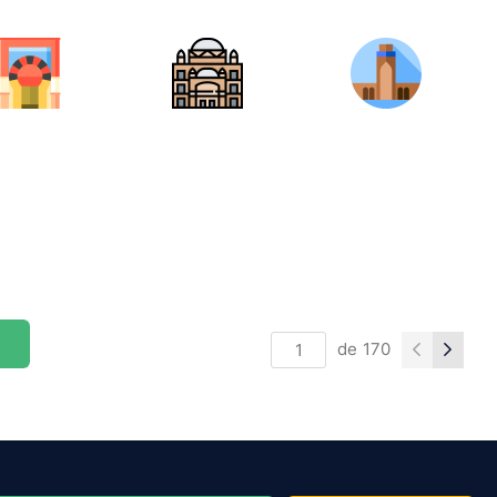
de
170