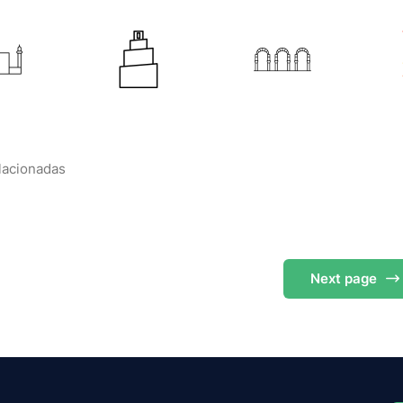
elacionadas
Next
page