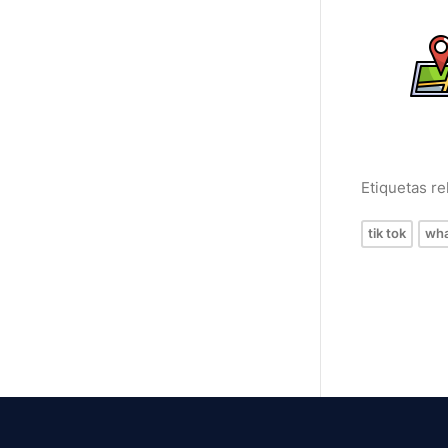
Etiquetas r
tik tok
wha