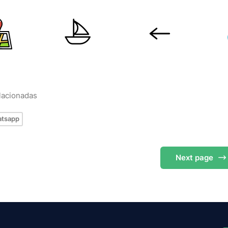
elacionadas
tsapp
Next
page