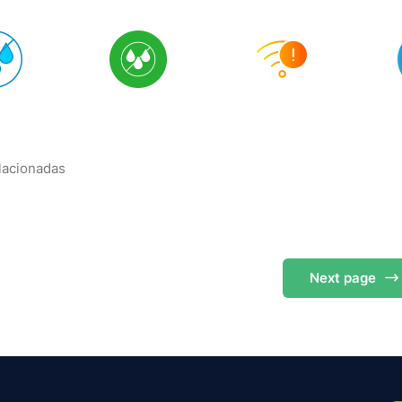
elacionadas
Next
page