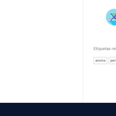
Etiquetas r
aroma
pe