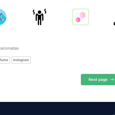
elacionadas
rfume
instagram
Next
page