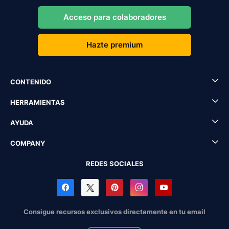
Acceso para colaboradores
Hazte premium
CONTENIDO
HERRAMIENTAS
AYUDA
COMPANY
REDES SOCIALES
Consigue recursos exclusivos directamente en tu email