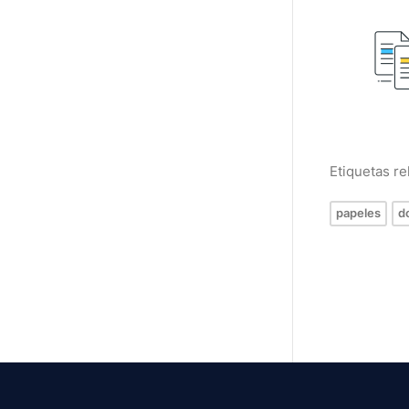
Etiquetas r
papeles
d