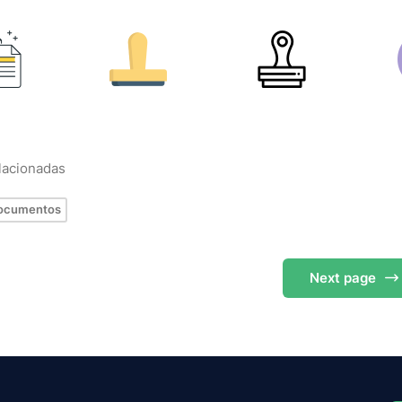
elacionadas
ocumentos
Next
page