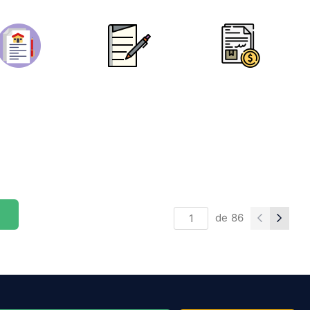
de
86