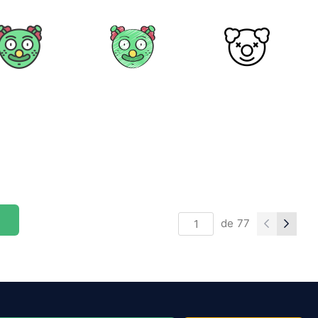
de
77