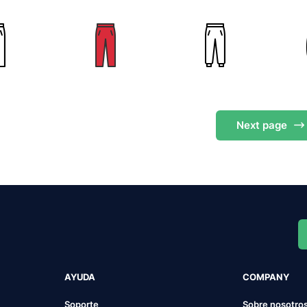
Next
page
AYUDA
COMPANY
Soporte
Sobre nosotro