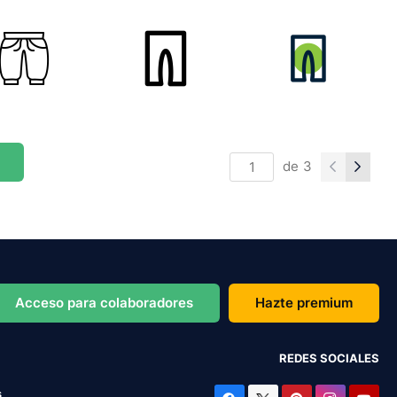
de
3
Acceso para colaboradores
Hazte premium
REDES SOCIALES
s