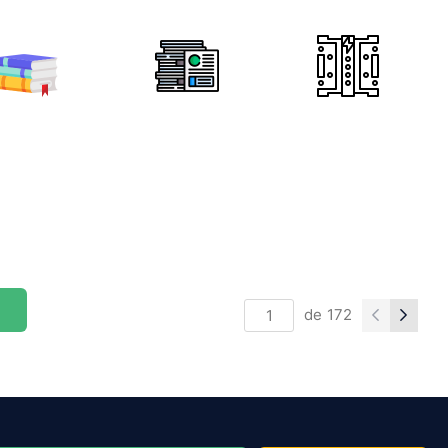
de
172