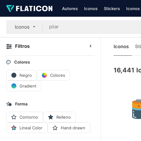
Autores
Iconos
Stickers
Iconos 
Iconos
Filtros
Iconos
St
Colores
16,441
I
Negro
Colores
Gradient
Forma
Contorno
Relleno
Lineal Color
Hand-drawn