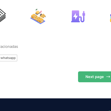
elacionadas
whatsapp
Next
page