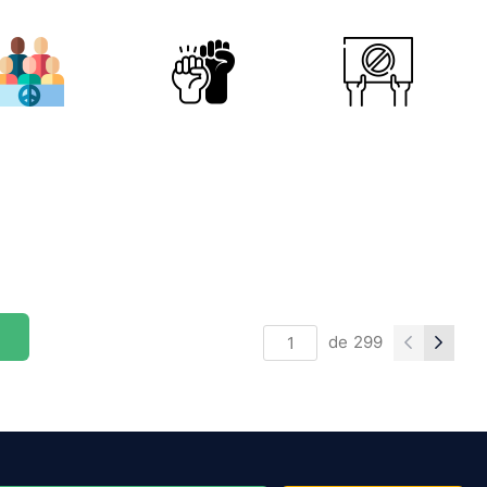
de
299