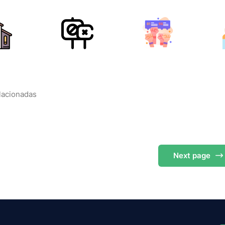
elacionadas
Next
page