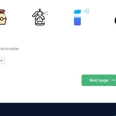
elacionadas
ro
Next
page