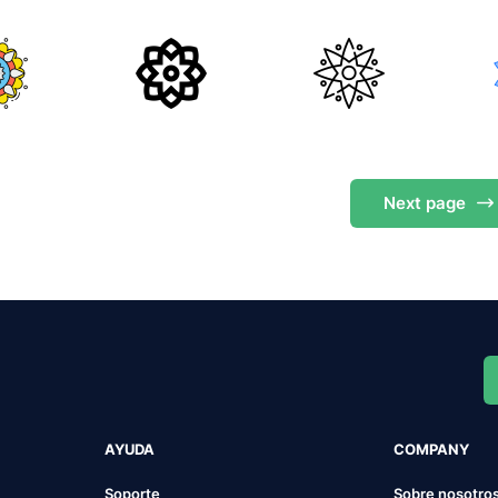
Next
page
AYUDA
COMPANY
Soporte
Sobre nosotro