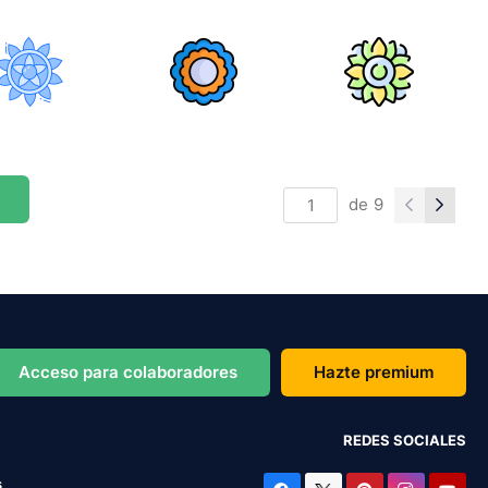
de
9
Acceso para colaboradores
Hazte premium
REDES SOCIALES
s