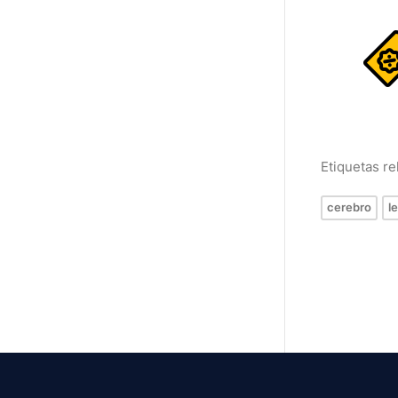
Etiquetas r
cerebro
l