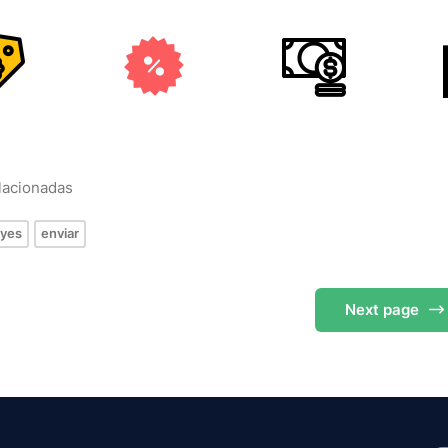
elacionadas
eyes
enviar
Next
page