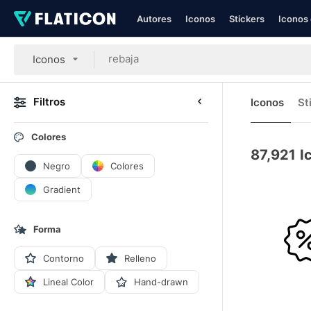
Autores
Iconos
Stickers
Iconos 
Iconos
Filtros
Iconos
St
Colores
87,921
I
Negro
Colores
Gradient
Forma
Contorno
Relleno
Lineal Color
Hand-drawn