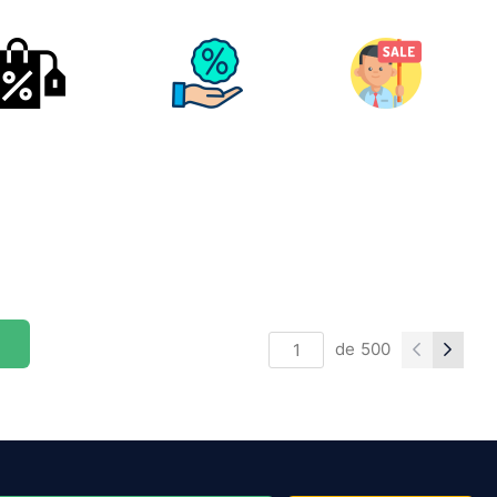
de
500