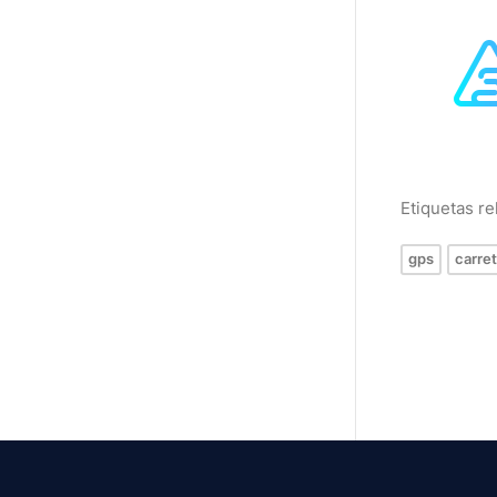
Etiquetas r
gps
carre