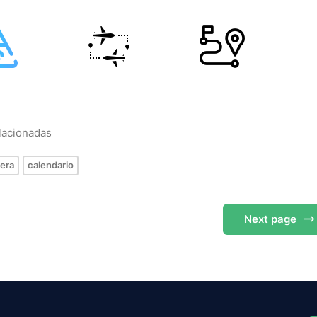
elacionadas
tera
calendario
Next
page