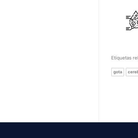
Etiquetas r
gota
cere