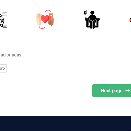
elacionadas
bro
Next
page